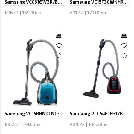
Samsung VCC61E1V3R/BOL, Vacuum Cleaner,
Samsung VC15F30WNHR/GE, Vacuum Cleaner,
€86.41 | 169.00лв.
€91.52 | 179.00лв.
Samsung VC15RHNDCNC/OL , Vacuum
Samsung VCC54E1H31/BOL, Vacuum Cleaner,
€91.52 | 179.00лв.
€94.22 | 184.28лв.