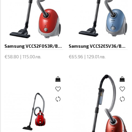
Samsung VCC52F0S3R/BOL, Vacuum Cleaner,
Samsung VCC52E5V36/BOL, Vacuum Cleaner,
€58.80 | 115.00лв.
€65.96 | 129.01лв.