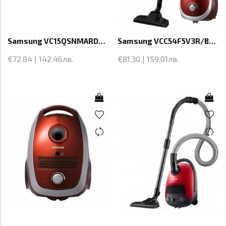
Samsung VC15QSNMARD/GE, Vacuum Cleaner,
Samsung VCC54F5V3R/BOL, Vacuum Cleaner,
€72.84 | 142.46лв.
€81.30 | 159.01лв.