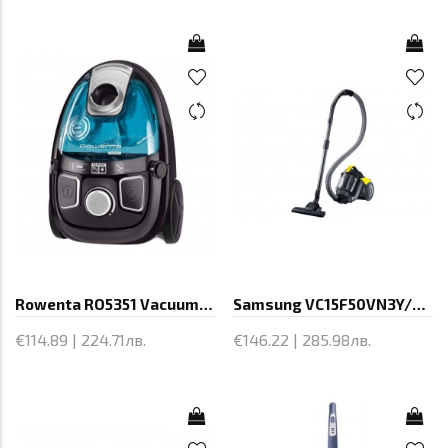
Rowenta RO5351 Vacuum Cleaner, 950W,
Samsung VC15F50VN3Y/GE, Vacuum Cleaner,
€114.89 | 224.71лв.
€146.22 | 285.98лв.