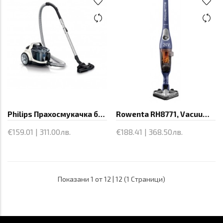
Philips Прахосмукачка без торба
Rowenta RH8771, Vacuum Cleaner, 24V,
€159.01 | 311.00лв.
€188.41 | 368.50лв.
Показани 1 от 12 | 12 (1 Страници)