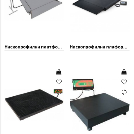
Нископрофилни платформени везни БИМКО
Нископрофилни плаформени везни